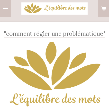
Passer
au
contenu
principal
"comment régler une problématique"